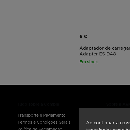
6 €
Adaptador de carre
Adapter ES-D48
Em stock
Tudo sobre a Compra
Sobre a A
Transporte e Pagamento
Sobre nós
Termos e Condições Gerais
Perguntas F
Ao continuar a naveg
Política de Reclamação
Manuais