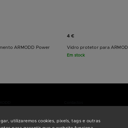
4 €
gamento ARMODD Power
Vidro protetor para ARMO
Em stock
RMODD
Contactos
Precisa de ajuda na escolha de
smartwatches? Entre em contact
requentes
ar, utilizaremos cookies, pixels, tags e outras
connosco, estamos aqui para si.