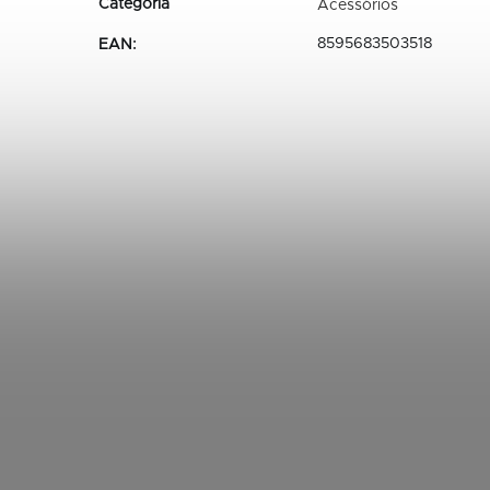
Acessórios
8595683503518
EAN
: