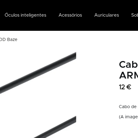
Óculos inteligentes
Acessórios
Auriculares
So
DD Baze
Cab
AR
12 €
Cabo de
(A imagem