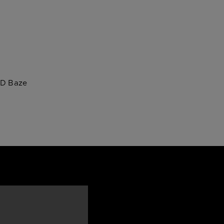
DD Baze
o