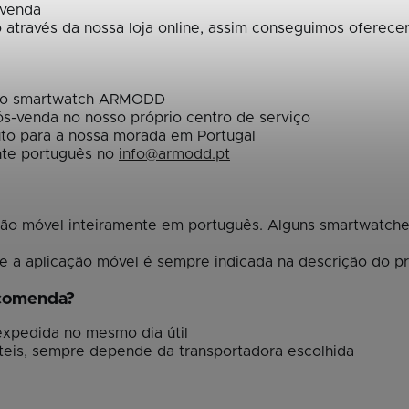
-venda
 através da nossa loja online, assim conseguimos oferecer
a o smartwatch ARMODD
ós-venda no nosso próprio centro de serviço
to para a nossa morada em Portugal
nte português no
info@armodd.pt
ão móvel inteiramente em português. Alguns smartwatches
e a aplicação móvel é sempre indicada na descrição do p
ncomenda?
 expedida no mesmo dia útil
teis, sempre depende da transportadora escolhida