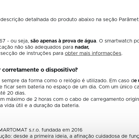
descrição detalhada do produto abaixo na seção Parâmetr
67 - ou seja,
são apenas à prova de água
. O smartwatch p
ficação não são adequados para
nadar,
 a secção de instruções para
obter mais informações
.
 corretamente o dispositivo?
 sempre da forma como o relógio é utilizado. Em caso d
e 
de ficar sem bateria no espaço de um dia. Com um único ca
té 20 dias.
e um máximo de 2 horas com o cabo de carregamento origin
 vida útil e a duração da bateria.
MARTOMAT s.r.o. fundada em 2016
ção: desde a primeira ideia, a afinação cuidadosa de fun