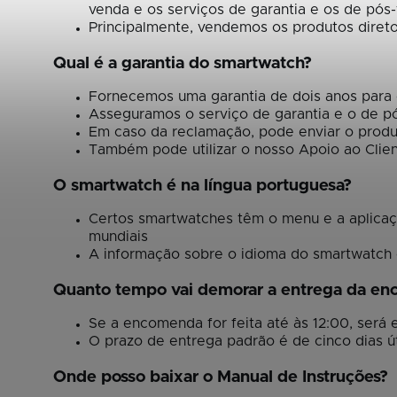
venda e os serviços de garantia e os de pós
Principalmente, vendemos os produtos direto
Qual é a garantia do smartwatch?
Fornecemos uma garantia de dois anos par
Asseguramos o serviço de garantia e o de p
Em caso da reclamação, pode enviar o produ
Também pode utilizar o nosso Apoio ao Clie
O smartwatch é na língua portuguesa?
Certos smartwatches têm o menu e a aplicaç
mundiais
A informação sobre o idioma do smartwatch 
Quanto tempo vai demorar a entrega da e
Se a encomenda for feita até às 12:00, será
O prazo de entrega padrão é de cinco dias ú
Onde posso baixar o Manual de Instruções?