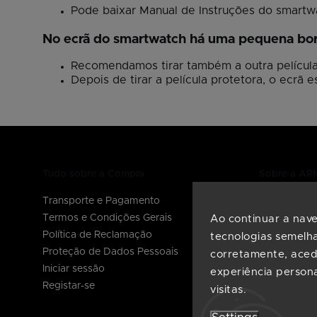
Pode baixar Manual de Instruções do smart
No ecrã do smartwatch há uma pequena borb
Recomendamos tirar também a outra película
Depois de tirar a película protetora, o ecrã
Tudo sobre a Compra
Sobre a A
Transporte e Pagamento
Sobre nós
Termos e Condições Gerais
Perguntas F
Ao continuar a naveg
Política de Reclamação
Manuais
tecnologias semelh
Proteção de Dados Pessoais
Contactos
corretamente, acede
Iniciar sessão
experiência persona
Registar-se
visitas.