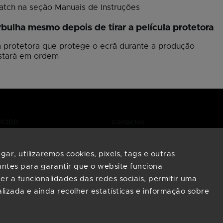
watch na seção
Manuais de Instruções
ulha mesmo depois de tirar a película protetora
 protetora que protege o ecrã durante a produção
 estará em ordem
RMODD
Contactos
Precisa de ajuda na escolha de
smartwatches? Entre em contact
requentes
ar, utilizaremos cookies, pixels, tags e outras
connosco, estamos aqui para si.
antes para garantir que o website funciona
info@armodd.pt
r a funcionalidades das redes sociais, permitir uma
Responder-lhe-emos em 24 h
lizada e ainda recolher estatísticas e informação sobre