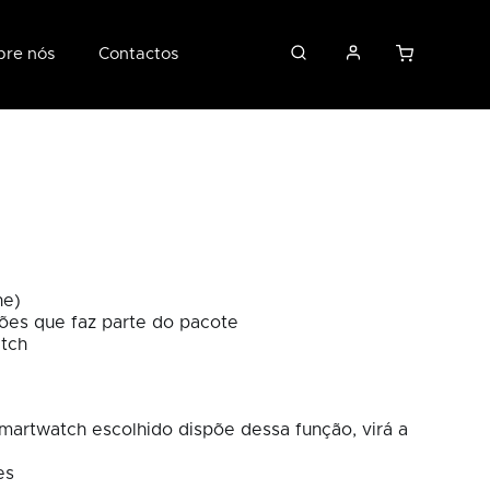
bre nós
Contactos
ne)
ções que faz parte do pacote
atch
martwatch escolhido dispõe dessa função, virá a
es