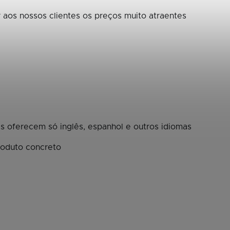
 aos nossos clientes os preços muito atraentes
 oferecem só inglês, espanhol e outros idiomas
roduto concreto