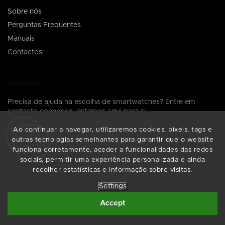
Sobre nós
Perguntas Frequentes
Manuais
Contactos
Contactos
Precisa de ajuda na escolha de smartwatches? Entre em
contacto connosco, estamos aqui para si.
info@armodd.pt
Ao continuar a navegar, utilizaremos cookies, pixels, tags e
outras tecnologias semelhantes para garantir que o website
Responder-lhe-emos em 24 horas.
funciona corretamente, aceder a funcionalidades das redes
sociais, permitir uma experiência personalizada e ainda
recolher estatísticas e informação sobre visitas.
Settings
Vytvořil
Shoptet
| Design
Shoptak.cz
Accept